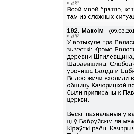
0
Всей моей братве, ко
там из сложных ситуа
192
.
Максім
(09.03.20
0
У артыкуле пра Валас
зьвесткі: Кроме Волос
деревни Шпилевщина,
Шараевщина, Слободк
урочища Балда и Баби
Волосовичи входили 
общину Качерицкой во
были приписаны к Па
церкви.
Вёскі, пазначаныя ў ва
ці ў Бабруйскім ля мяж
Кіраўскі раён. Качэры