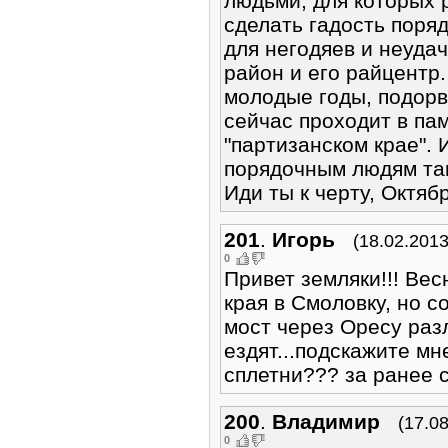
людьми, для которых 
сделать гадость поря
для негодяев и неудач
район и его райцентр
молодые годы, подорва
сейчас проходит в па
"партизанском крае".
порядочным людям там
Иди ты к черту, Октяб
201
.
Игорь
(18.02.2013
0
Привет земляки!!! Вес
края в Смоловку, но с
мост через Оресу ра
ездят...подскажите мн
сплетни??? за ранее с
200
.
Владимир
(17.0
0