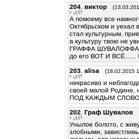
204
.
виктор
(13.03.201
0
А помоему все намног
Октябрьском и уехал в
стал культурным. при
а культуру твою не увид
ГРАФФА ШУВАЛОФФА....
до его ВОТ И ВСЁ......
203
.
alisa
(18.02.2015 1
0
некрасиво и неблагода
своей малой Родин
ПОД КАЖДЫМ СЛОВО
202
.
Граф Шувалов
0
Унылое болото, с жив
злобными, завистлив