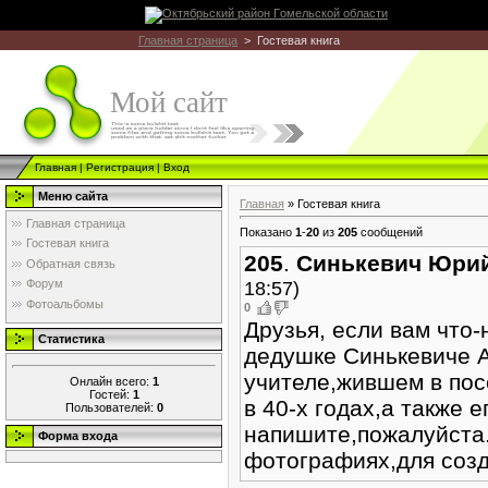
Главная страница
> Гостевая книга
Мой сайт
Главная
|
Регистрация
|
Вход
Меню сайта
Главная
»
Гостевая книга
Главная страница
Показано
1
-
20
из
205
сообщений
Гостевая книга
205
.
Синькевич Юри
Обратная связь
18:57)
Форум
Фотоальбомы
0
Друзья, если вам что-
Статистика
дедушке Синькевиче 
учителе,жившем в пос
Онлайн всего:
1
Гостей:
1
в 40-х годах,а также е
Пользователей:
0
напишите,пожалуйста.
Форма входа
фотографиях,для соз