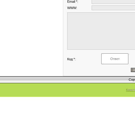
Email *:
WWW:
Код *:
Cop
Конст