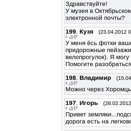
Здравствуйте!
У музея в Октябрьском
электронной почты?
199
.
Кузя
(23.04.2012 0
0
У меня ёсь фотки ваш
придорожные пейзажи 
велопрогулок). Я могу
Помогите разобраться
198
.
Владимир
(15.0
0
Можно через Хоромцы
197
.
Игорь
(28.02.2012
0
Привет земляки...подс
дорога есть на легко