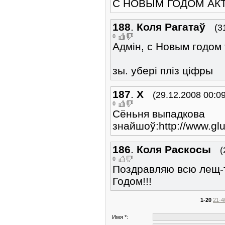
С НОВЫМ ГОДОМ АКТИБРЯТА
188
.
Коля Рагатаў
(3
0
Адмін, с Новым годом 
зы. убері пліз ціфры
187
.
X
(29.12.2008 00:09
0
Сёньня выпадкова
знайшоў:http://www.glu
186
.
Коля Раскосы
(
0
Поздравляю всю лещ-
Годом!!!
1-20
21-4
Имя *: