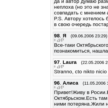
да и автор думаю раз
неплоха (но это не зн
совпадать с мнением а
P.S. Автору хотелось 
в свою очередь поста
98
.
Я
(09.06.2006 23:29)
0
Все-таки Октябрьского
познакомиться, нашла
97
.
Laura
(22.05.2006 2
0
Stranno, cto nikto nici
96
.
Алиса
(11.05.2006 
0
Привет!Живу в Росии.
Октябрьском.Есть там
ними потеряна.Жили н