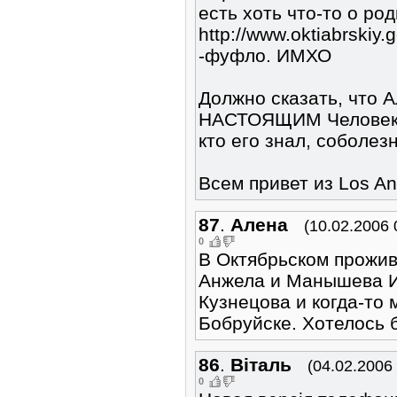
есть хоть что-то о род
http://www.oktiabrskiy.
-фуфло. ИМХО
Должно сказать, что 
НАСТОЯЩИМ Человеком
кто его знал, соболез
Всем привет из Los An
87
.
Алена
(10.02.2006 
0
В Октябрьском прожив
Анжела и Манышева И
Кузнецова и когда-то 
Бобруйске. Хотелось 
86
.
Вiталь
(04.02.2006
0