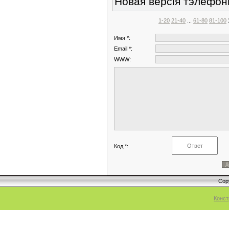
Новая версiя тэлефон
1-20
21-40
...
61-80
81-100
Имя *:
Email *:
WWW:
Код *:
Cop
Конст