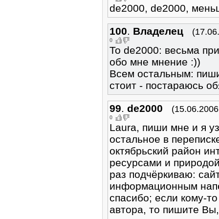
de2000, de2000, меньш
100
.
Владелец
(17.06
0
To de2000: весьма пр
обо мне мнение :))
Всем остальным: пиши
стоит - постараюсь о
99
.
de2000
(15.06.2006
0
Laura, пиши мне и я у
остальное в переписк
октябрьский район ин
ресурсами и природой
раз подчёркиваю: сай
информационным напо
спасибо; если кому-т
автора, то пишите Вы