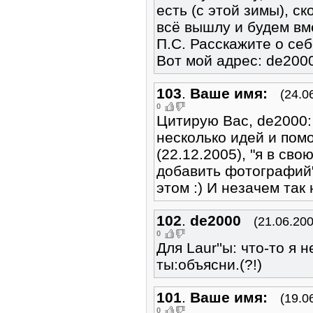
есть (с этой зимы), с
всё вышлу и будем вм
П.С. Расскажите о себ
Вот мой адрес: de200
103
.
Ваше имя:
(24.0
0
Цитирую Вас, de2000:
несколько идей и помо
(22.12.2005), "я в св
добавить фотографий" 
этом :) И незачем так н
102
.
de2000
(21.06.200
0
Для Laur''ы: что-то я
ты:объясни.(?!)
101
.
Ваше имя:
(19.0
0