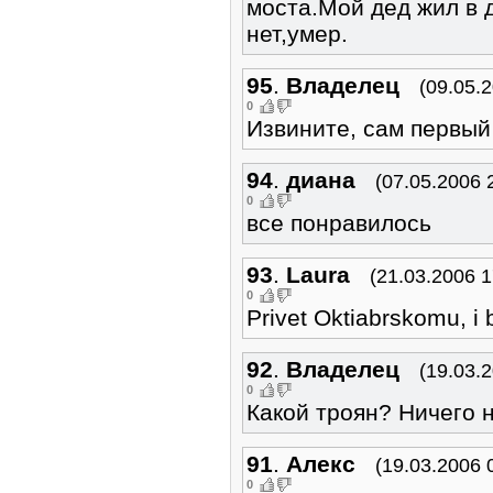
моста.Мой дед жил в 
нет,умер.
95
.
Владелец
(09.05.
0
Извините, сам первый 
94
.
диана
(07.05.2006 
0
все понравилось
93
.
Laura
(21.03.2006 1
0
Privet Oktiabrskomu, i
92
.
Владелец
(19.03.
0
Какой троян? Ничего н
91
.
Алекс
(19.03.2006 
0