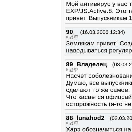
Мой антивирус у вас т
EXP/JS.Active.8. Это 
привет. Выпускникам 1
90
.
(16.03.2006 12:34)
0
Землякам привет! Созд
наведываться регуляр
89
.
Владелец
(03.03.
0
Насчет соболезновани
Думаю, все выпускни
сделают то же самое.
Что касается офицсай
осторожность (я-то не
88
.
lunahod2
(02.03.2
0
Харэ обозначиться на