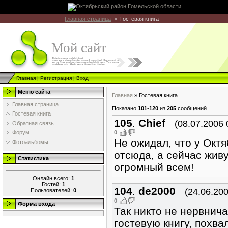
Главная страница
> Гостевая книга
Мой сайт
Главная
|
Регистрация
|
Вход
Меню сайта
Главная
»
Гостевая книга
Главная страница
Показано
101
-
120
из
205
сообщений
Гостевая книга
105
.
Chief
(08.07.2006 
Обратная связь
0
Форум
Не ожидал, что у Октя
Фотоальбомы
отсюда, а сейчас жив
Статистика
огромный всем!
Онлайн всего:
1
Гостей:
1
104
.
de2000
(24.06.200
Пользователей:
0
0
Форма входа
Так никто не нервнич
гостевую книгу, похв